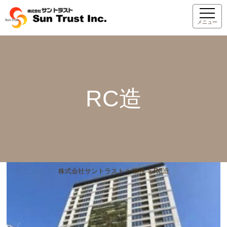
メニュー
RC造
株式会社サントラスト
>
物件
>
RC造