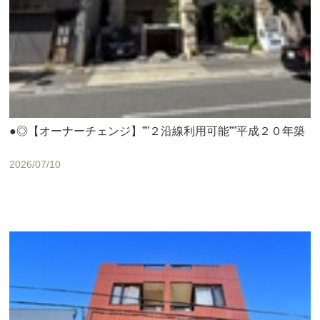
●◎【オーナーチェンジ】””２沿線利⽤可能””平成２０年築
2026/07/10