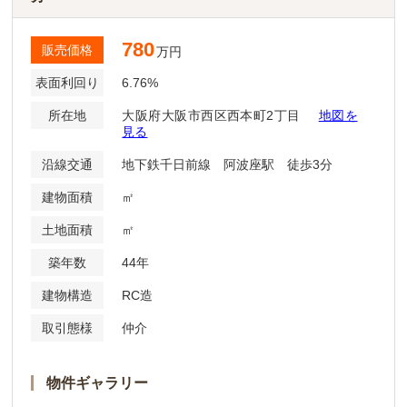
780
販売価格
万円
表面利回り
6.76%
所在地
大阪府大阪市西区西本町2丁目
地図を
見る
沿線交通
地下鉄千日前線 阿波座駅 徒歩3分
建物面積
㎡
土地面積
㎡
築年数
44年
建物構造
RC造
取引態様
仲介
物件ギャラリー