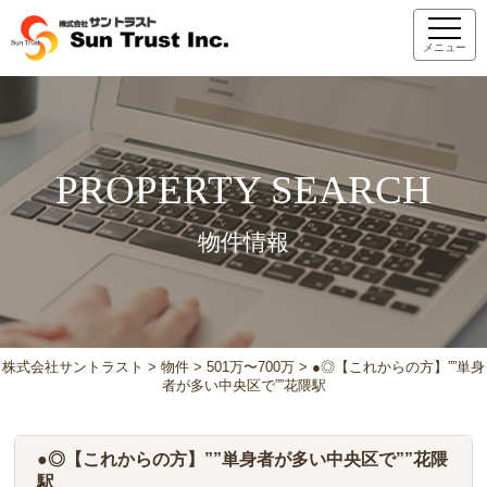
メニュー
PROPERTY SEARCH
物件情報
株式会社サントラスト
>
物件
>
501万〜700万
>
●◎【これからの方】””単身
者が多い中央区で””花隈駅
●◎【これからの方】””単身者が多い中央区で””花隈
駅