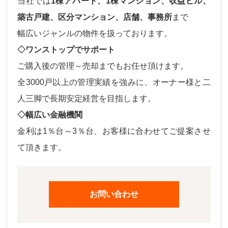
当社では
1棟アパート、1棟マンション、収益ビル、
築古戸建、区分マンション、店舗、事務所
まで
幅広いジャンルの物件
を扱っております。
◇ワンストップでサポート
ご購入後の
管理～売却
までもお任せ頂けます。
全3000戸以上の管理実績を強みに、オーナー様と二
人三脚で長期安定経営を目指します。
◇幅広い金融機関
金利は
1％台～3％台、
お客様に合わせてご提案させ
て頂きます。
お問い合わせ