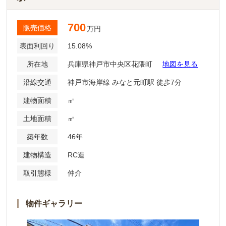
700
販売価格
万円
表面利回り
15.08%
所在地
兵庫県神戸市中央区花隈町
地図を見る
沿線交通
神戸市海岸線 みなと元町駅 徒歩7分
建物面積
㎡
土地面積
㎡
築年数
46年
建物構造
RC造
取引態様
仲介
物件ギャラリー