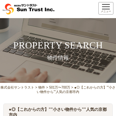
メニュー
PROPERTY SEARCH
物件情報
株式会社サントラスト
>
物件
>
501万〜700万
>
●◎【これからの方】””小さ
い物件から””人気の京都市内
●◎【これからの方】””小さい物件から””人気の京都
市内