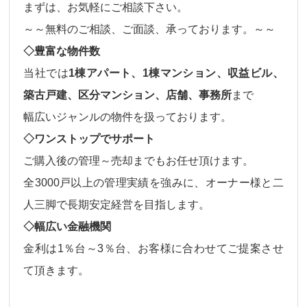
まずは、お気軽にご相談下さい。
～～無料のご相談、ご面談、承っております。～～
◇豊富な物件数
当社では
1棟アパート、1棟マンション、収益ビル、
築古戸建、区分マンション、店舗、事務所
まで
幅広いジャンルの物件
を扱っております。
◇ワンストップでサポート
ご購入後の
管理～売却
までもお任せ頂けます。
全3000戸以上の管理実績を強みに、オーナー様と二
人三脚で長期安定経営を目指します。
◇幅広い金融機関
金利は
1％台～3％台、
お客様に合わせてご提案させ
て頂きます。