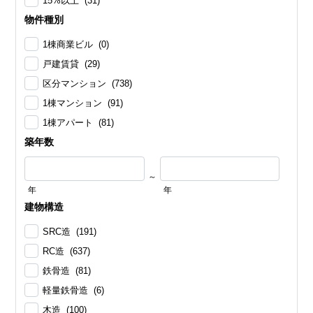
15%以上 (31)
物件種別
1棟商業ビル (0)
戸建賃貸 (29)
区分マンション (738)
1棟マンション (91)
1棟アパート (81)
築年数
～
年
年
建物構造
SRC造 (191)
RC造 (637)
鉄骨造 (81)
軽量鉄骨造 (6)
木造 (100)