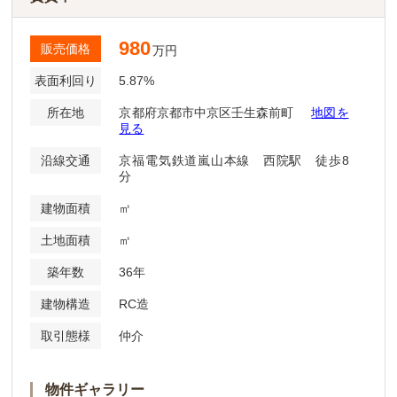
980
販売価格
万円
表面利回り
5.87%
所在地
京都府京都市中京区壬生森前町
地図を
見る
沿線交通
京福電気鉄道嵐山本線 西院駅 徒歩8
分
建物面積
㎡
土地面積
㎡
築年数
36年
建物構造
RC造
取引態様
仲介
物件ギャラリー