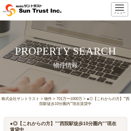
メニュー
PROPERTY SEARCH
物件情報
株式会社サントラスト
>
物件
>
701万〜1000万
>
●◎【これからの方】””西
院駅徒歩10分圏内””現在賃貸中
●◎【これからの方】””西院駅徒歩10分圏内””現在
賃貸中