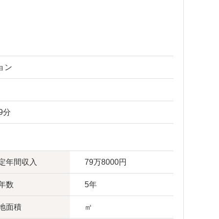
ョン
9分
定年間収入
79万8000円
年数
5年
地面積
㎡