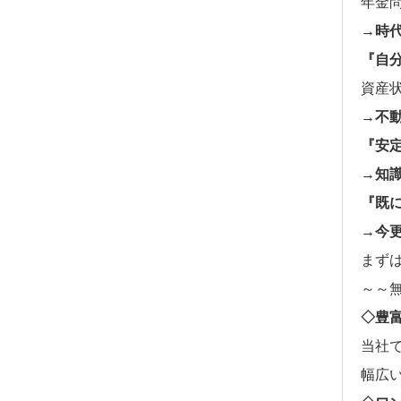
年金
→時
『自
資産
→不
『安
→知
『既
→今
まず
～～
◇豊
当社
幅広