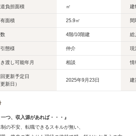
私道負担面積
㎡
建
専有面積
25.9㎡
間
階数
4階/10階建
総
取引態様
仲介
現
引き渡し可能年月
相談
情
次回更新予定日
2025年9月23日
建
（更新日）
考
と一つ、収入源があれば・・・』
体制の不安、転職できるスキルが無い、