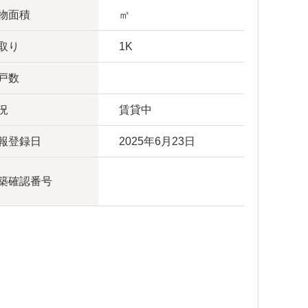
物面積
㎡
取り
1K
戸数
況
賃貸中
報登録日
2025年6月23日
築確認番号