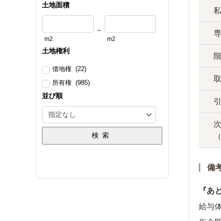
土地面積
～
m2
m2
土地権利
借地権 (22)
所有権 (985)
並び順
検索
備
『あ
給与