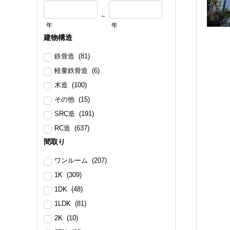
～
年
年
建物構造
鉄骨造 (81)
軽量鉄骨造 (6)
木造 (100)
その他 (15)
SRC造 (191)
RC造 (637)
間取り
ワンルーム (207)
1K (309)
1DK (48)
1LDK (81)
2K (10)