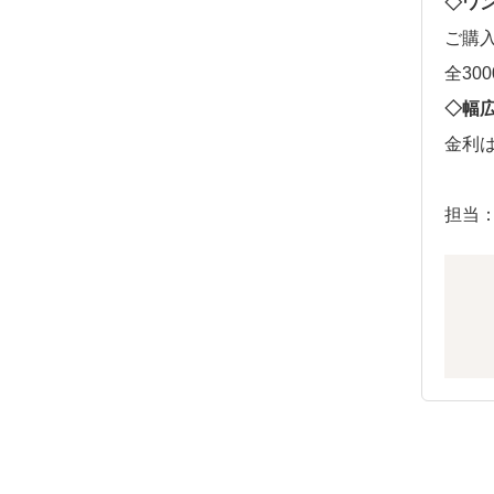
◇ワ
ご購
全3
◇幅
金利
担当