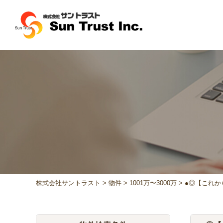
株式会社サントラスト
>
物件
>
1001万〜3000万
>
●◎【これか