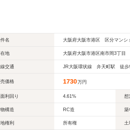
物件名
大阪府大阪市港区 区分マンシ
所在地
大阪府大阪市港区南市岡3丁目
沿線交通
JR大阪環状線 弁天町駅 徒歩
1730
販売価格
万円
表面利回り
4.61%
想
建物構造
RC造
築
土地権利
所有権
土