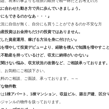
問題、将来の事よりも現状の維持で精一杯だとお考えの方
代に合わせた動き方で共に歩んでいきましょう。
分にもできるのかなあ・・・』
状況に自信が無く、自分にも買うことができるのか不安な方
動産投資はお金持ちだけの投資ではありません。
定した資産運用、稼げる方法を身に付けたい』
識を増やして投資デビューより、経験を積んで知識を増やすこ
に不動産を持っているけど、収支に納得がいかない』
更聞けない悩み、収支状況の改善など、ご相談承っております
は、お気軽にご相談下さい。
無料のご相談、ご面談、承っております。～～
富な物件数
では
1棟アパート、1棟マンション、収益ビル、築古戸建、区分
いジャンルの物件
を扱っております。