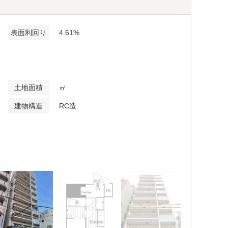
表面利回り
4.61%
土地面積
㎡
建物構造
RC造