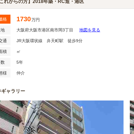
これからの方】2018年築・RC造・港区
1730
価格
万円
在地
大阪府大阪市港区南市岡3丁目
地図を見る
交通
JR大阪環状線 弁天町駅 徒歩9分
面積
㎡
年数
5年
態様
仲介
件ギャラリー