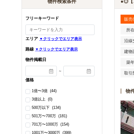
物件検索条件
●◎【
フリーキーワード
販売
所
エリア
沿線
路線
建物
物件掲載日
築
～
取引
価格
1億〜3億 (44)
物
3億以上 (0)
500万以下 (134)
501万〜700万 (181)
701万〜1000万 (154)
1001万〜3000万 (399)