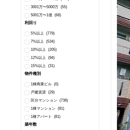
3001万〜5000万 (55)
5001万〜1億 (68)
利回り
5%以上 (779)
7%以上 (534)
10%以上 (205)
12%以上 (94)
15%以上 (31)
物件種別
1棟商業ビル (0)
戸建賃貸 (29)
区分マンション (738)
1棟マンション (91)
1棟アパート (81)
築年数