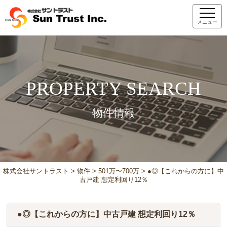
メニュー
PROPERTY SEARCH
物件情報
株式会社サントラスト
>
物件
>
501万〜700万
>
●◎【これからの方に】中
古戸建 想定利回り12％
●◎【これからの方に】中古戸建 想定利回り12％