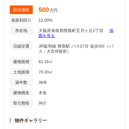
500
販売価格
万円
表面利回り
12.00%
所在地
大阪府泉南郡熊取町五月ヶ丘2丁目
地
図を見る
沿線交通
JR阪和線 熊取駅 バス17分 徒歩8分（バ
ス：大宮停留所）
建物面積
61.16㎡
土地面積
70.33㎡
築年数
36年
建物構造
木造
取引態様
仲介
物件ギャラリー