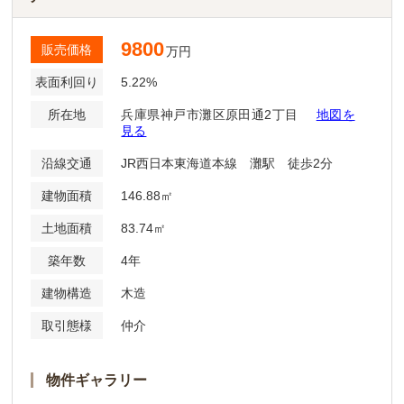
9800
販売価格
万円
表面利回り
5.22%
所在地
兵庫県神戸市灘区原田通2丁目
地図を
見る
沿線交通
JR西日本東海道本線 灘駅 徒歩2分
建物面積
146.88㎡
土地面積
83.74㎡
築年数
4年
建物構造
木造
取引態様
仲介
物件ギャラリー