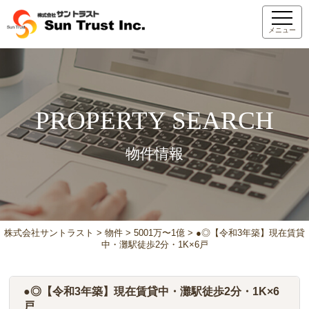
メニュー
PROPERTY SEARCH
物件情報
株式会社サントラスト
>
物件
>
5001万〜1億
>
●◎【令和3年築】現在賃貸
中・灘駅徒歩2分・1K×6戸
●◎【令和3年築】現在賃貸中・灘駅徒歩2分・1K×6
戸