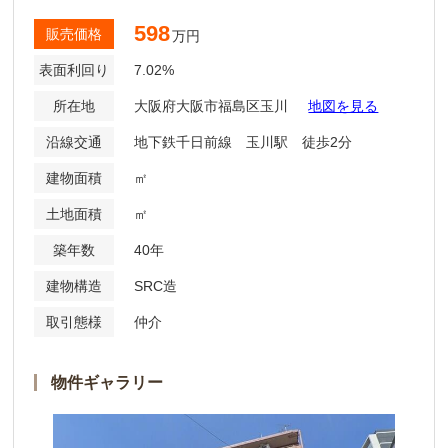
598
販売価格
万円
表面利回り
7.02%
所在地
大阪府大阪市福島区玉川
地図を見る
沿線交通
地下鉄千日前線 玉川駅 徒歩2分
建物面積
㎡
土地面積
㎡
築年数
40年
建物構造
SRC造
取引態様
仲介
物件ギャラリー