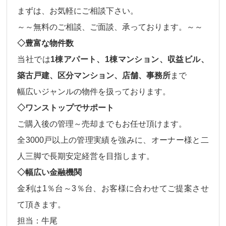
まずは、お気軽にご相談下さい。
～～無料のご相談、ご面談、承っております。～～
◇豊富な物件数
当社では
1棟アパート、1棟マンション、収益ビル、
築古戸建、区分マンション、店舗、事務所
まで
幅広いジャンルの物件
を扱っております。
◇ワンストップでサポート
ご購入後の
管理～売却
までもお任せ頂けます。
全3000戸以上の管理実績を強みに、オーナー様と二
人三脚で長期安定経営を目指します。
◇幅広い金融機関
金利は
1％台～3％台、
お客様に合わせてご提案させ
て頂きます。
担当：牛尾