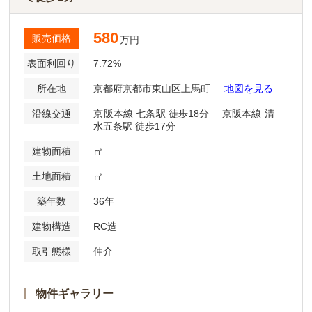
580
販売価格
万円
表面利回り
7.72%
所在地
京都府京都市東山区上馬町
地図を見る
沿線交通
京阪本線 七条駅 徒歩18分 京阪本線 清
水五条駅 徒歩17分
建物面積
㎡
土地面積
㎡
築年数
36年
建物構造
RC造
取引態様
仲介
物件ギャラリー