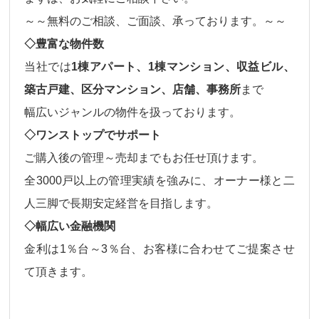
～～無料のご相談、ご面談、承っております。～～
◇豊富な物件数
当社では
1棟アパート、1棟マンション、収益ビル、
築古戸建、区分マンション、店舗、事務所
まで
幅広いジャンルの物件
を扱っております。
◇ワンストップでサポート
ご購入後の
管理～売却
までもお任せ頂けます。
全3000戸以上の管理実績を強みに、オーナー様と二
人三脚で長期安定経営を目指します。
◇幅広い金融機関
金利は
1％台～3％台、
お客様に合わせてご提案させ
て頂きます。