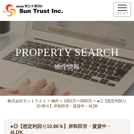
メニュー
PROPERTY SEARCH
物件情報
株式会社サントラスト
>
物件
>
1001万〜3000万
>
●◎【想定利回り
10.86％】岸和田市・賃貸中・4LDK
●◎【想定利回り10.86％】岸和田市・賃貸中・
4LDK