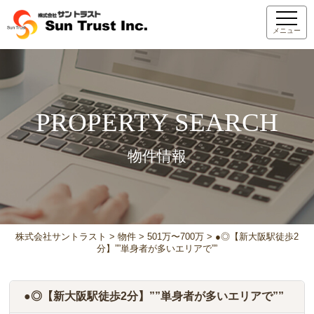
メニュー
PROPERTY SEARCH
物件情報
株式会社サントラスト
>
物件
>
501万〜700万
>
●◎【新大阪駅徒歩2
分】””単身者が多いエリアで””
●◎【新大阪駅徒歩2分】””単身者が多いエリアで””