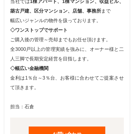
当社では
1棟アパート、1棟マンション、収益ビル、
築古戸建、区分マンション、店舗、事務所
まで
幅広いジャンルの物件
を扱っております。
◇ワンストップでサポート
ご購入後の
管理～売却
までもお任せ頂けます。
全3000戸以上の管理実績を強みに、オーナー様と二
人三脚で長期安定経営を目指します。
◇幅広い金融機関
金利は
1％台～3％台、
お客様に合わせてご提案させ
て頂きます。
担当：石倉