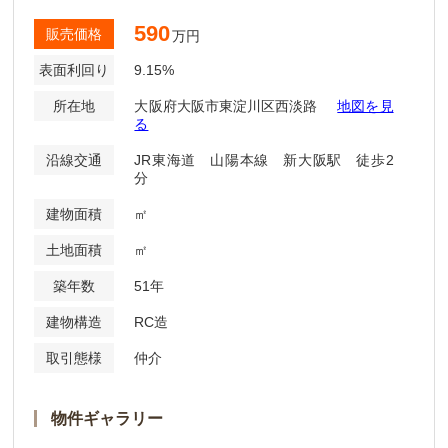
590
販売価格
万円
表面利回り
9.15%
所在地
大阪府大阪市東淀川区西淡路
地図を見
る
沿線交通
JR東海道 山陽本線 新大阪駅 徒歩2
分
建物面積
㎡
土地面積
㎡
築年数
51年
建物構造
RC造
取引態様
仲介
物件ギャラリー