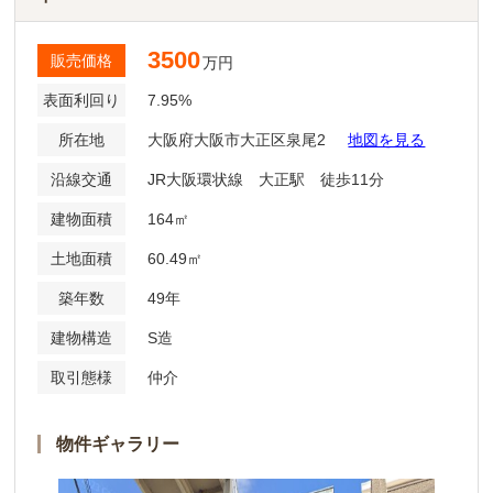
3500
販売価格
万円
表面利回り
7.95%
所在地
大阪府大阪市大正区泉尾2
地図を見る
沿線交通
JR大阪環状線 大正駅 徒歩11分
建物面積
164㎡
土地面積
60.49㎡
築年数
49年
建物構造
S造
取引態様
仲介
物件ギャラリー