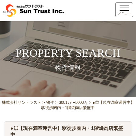
メニュー
PROPERTY SEARCH
物件情報
株式会社サントラスト
>
物件
>
3001万〜5000万
>
●◎【現在満室運営中】
駅徒歩圏内・1階焼肉店繁盛中
●◎【現在満室運営中】駅徒歩圏内・1階焼肉店繁盛
中