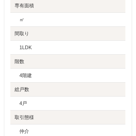
専有面積
㎡
間取り
1LDK
階数
4階建
総戸数
4戸
取引態様
仲介