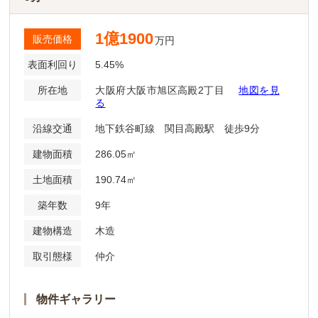
1億1900
販売価格
万円
表面利回り
5.45%
所在地
大阪府大阪市旭区高殿2丁目
地図を見
る
沿線交通
地下鉄谷町線 関目高殿駅 徒歩9分
建物面積
286.05㎡
土地面積
190.74㎡
築年数
9年
建物構造
木造
取引態様
仲介
物件ギャラリー