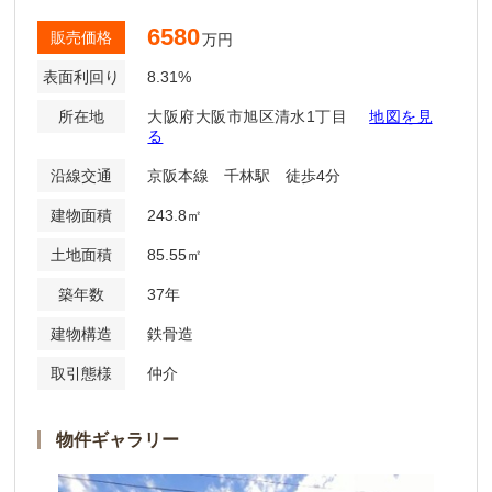
6580
販売価格
万円
表面利回り
8.31%
所在地
大阪府大阪市旭区清水1丁目
地図を見
る
沿線交通
京阪本線 千林駅 徒歩4分
建物面積
243.8㎡
土地面積
85.55㎡
築年数
37年
建物構造
鉄骨造
取引態様
仲介
物件ギャラリー