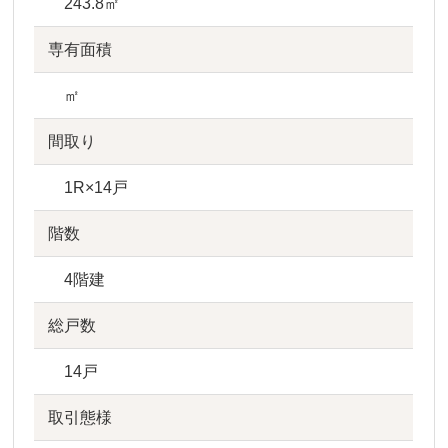
243.8㎡
専有面積
㎡
間取り
1R×14戸
階数
4階建
総戸数
14戸
取引態様