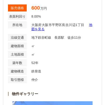
600
販売価格
万円
表面利回り
8.00%
所在地
大阪府大阪市平野区長吉川辺1丁目
地
図を見る
沿線交通
地下鉄谷町線 長原駅 徒歩11分
建物面積
㎡
土地面積
㎡
築年数
52年
建物構造
鉄骨造
取引態様
仲介
物件ギャラリー