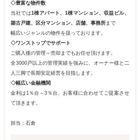
◇豊富な物件数
当社では
1棟アパート、1棟マンション、収益ビル、
築古戸建、区分マンション、店舗、事務所
まで
幅広いジャンルの物件
を扱っております。
◇ワンストップでサポート
ご購入後の
管理～売却
までもお任せ頂けます。
全3000戸以上の管理実績を強みに、オーナー様と二
人三脚で長期安定経営を目指します。
◇幅広い金融機関
金利は
1％台～3％台、
お客様に合わせてご提案させ
て頂きます。
担当：石倉