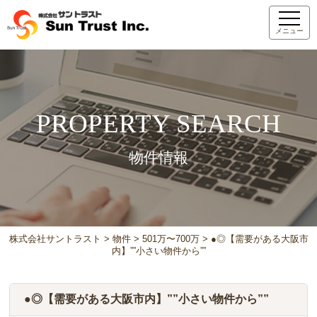
メニュー
PROPERTY SEARCH
物件情報
株式会社サントラスト
>
物件
>
501万〜700万
>
●◎【需要がある大阪市
内】””小さい物件から””
●◎【需要がある大阪市内】””小さい物件から””