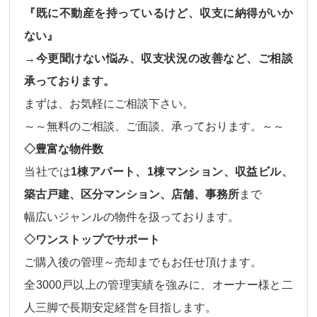
『既に不動産を持っているけど、収支に納得がいか
ない』
→今更聞けない悩み、収支状況の改善など、ご相談
承っております。
まずは、お気軽にご相談下さい。
～～無料のご相談、ご面談、承っております。～～
◇豊富な物件数
当社では
1棟アパート、1棟マンション、収益ビル、
築古戸建、区分マンション、店舗、事務所
まで
幅広いジャンルの物件
を扱っております。
◇ワンストップでサポート
ご購入後の
管理～売却
までもお任せ頂けます。
全3000戸以上の管理実績を強みに、オーナー様と二
人三脚で長期安定経営を目指します。