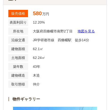
580
販売価格
万円
表面利回り
12.20%
所在地
大阪府四條畷市南野2丁目
地図を見る
沿線交通
JR学研都市線 四條畷駅 徒歩14分
建物面積
62.1㎡
土地面積
62.24㎡
築年数
43年
建物構造
木造
取引態様
仲介
物件ギャラリー