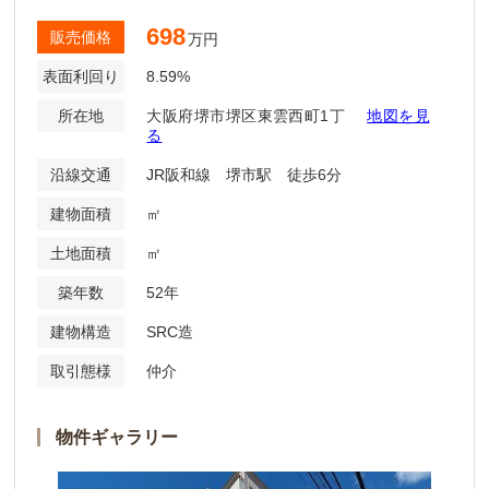
698
販売価格
万円
表面利回り
8.59%
所在地
大阪府堺市堺区東雲西町1丁
地図を見
る
沿線交通
JR阪和線 堺市駅 徒歩6分
建物面積
㎡
土地面積
㎡
築年数
52年
建物構造
SRC造
取引態様
仲介
物件ギャラリー