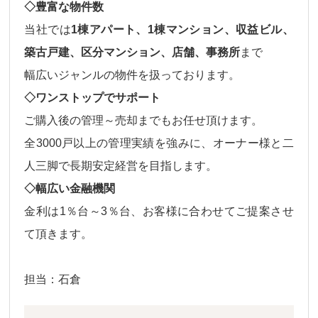
◇豊富な物件数
当社では
1棟アパート、1棟マンション、収益ビル、
築古戸建、区分マンション、店舗、事務所
まで
幅広いジャンルの物件
を扱っております。
◇ワンストップでサポート
ご購入後の
管理～売却
までもお任せ頂けます。
全3000戸以上の管理実績を強みに、オーナー様と二
人三脚で長期安定経営を目指します。
◇幅広い金融機関
金利は
1％台～3％台、
お客様に合わせてご提案させ
て頂きます。
担当：石倉