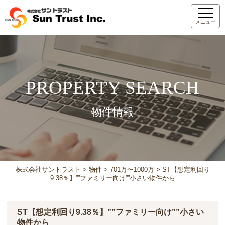
メニュー
PROPERTY SEARCH
物件情報
株式会社サントラスト
>
物件
>
701万〜1000万
>
ST【想定利回り
9.38％】””ファミリー向け””小さい物件から
ST【想定利回り9.38％】””ファミリー向け””小さい
物件から