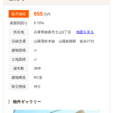
655
販売価格
万円
表面利回り
9.70%
所在地
兵庫県姫路市土山5丁目
地図を見る
沿線交通
山陽電鉄本線 山陽姫路駅 徒歩27分
建物面積
㎡
土地面積
㎡
築年数
38年
建物構造
RC造
取引態様
仲介
物件ギャラリー