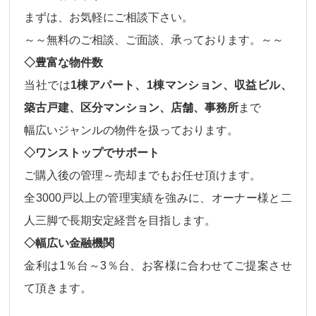
まずは、お気軽にご相談下さい。
～～無料のご相談、ご面談、承っております。～～
◇豊富な物件数
当社では
1棟アパート、1棟マンション、収益ビル、
築古戸建、区分マンション、店舗、事務所
まで
幅広いジャンルの物件
を扱っております。
◇ワンストップでサポート
ご購入後の
管理～売却
までもお任せ頂けます。
全3000戸以上の管理実績を強みに、オーナー様と二
人三脚で長期安定経営を目指します。
◇幅広い金融機関
金利は
1％台～3％台、
お客様に合わせてご提案させ
て頂きます。