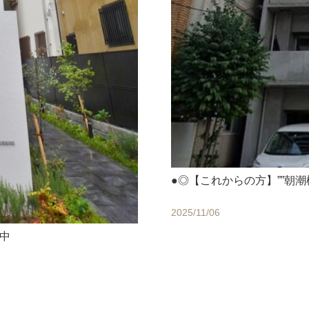
●◎【これからの方】””朝潮
2025/11/06
貸中