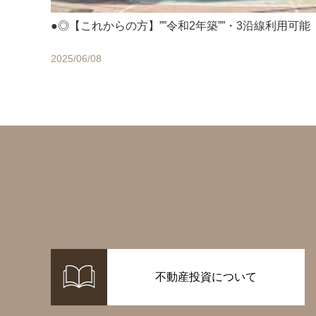
●◎【これからの方】””令和2年築””・3沿線利用可能
2025/06/08
不動産投資について