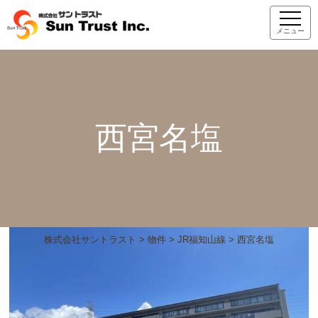
メニュー
西宮名塩
株式会社サントラスト
>
物件
>
JR福知山線
>
西宮名塩