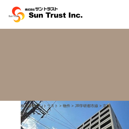
株式会社サントラスト
>
物件
>
JR学研都市線
>
京橋