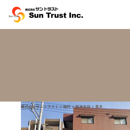
株式会社サントラスト
>
物件
>
阪神本線
>
青木