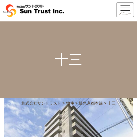
メニュー
十三
株式会社サントラスト
>
物件
>
阪急京都本線
>
十三