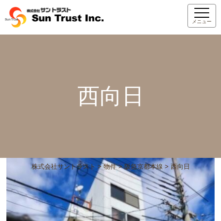
メニュー
西向日
株式会社サントラスト
>
物件
>
阪急京都本線
>
西向日