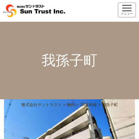
メニュー
我孫子町
株式会社サントラスト
>
物件
>
JR阪和線
>
我孫子町