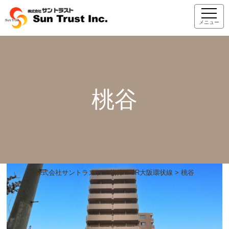
メニュー
桃谷
株式会社サントラスト
>
物件
>
JR大阪環状線
>
桃谷