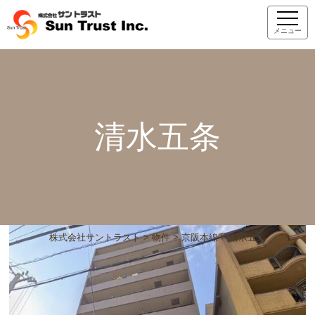
メニュー
清水五条
株式会社サントラスト
>
物件
>
京阪本線
>
清水五条