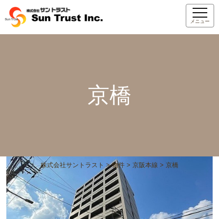
メニュー
京橋
株式会社サントラスト
>
物件
>
京阪本線
>
京橋