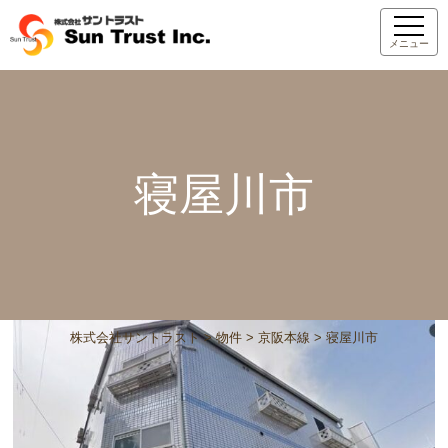
メニュー
寝屋川市
株式会社サントラスト
>
物件
>
京阪本線
>
寝屋川市