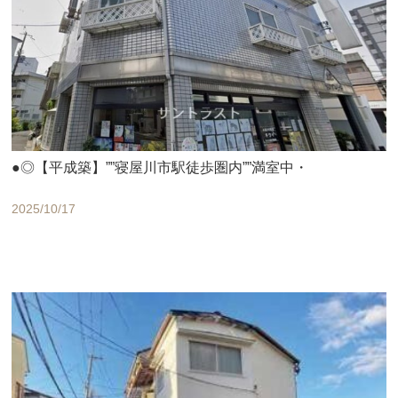
●◎【平成築】””寝屋川市駅徒歩圏内””満室中・
2025/10/17