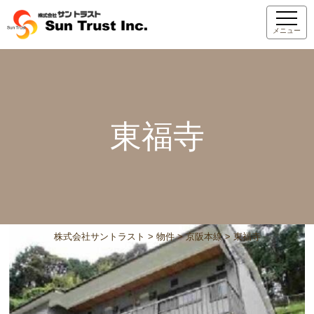
メニュー
東福寺
株式会社サントラスト
>
物件
>
京阪本線
>
東福寺