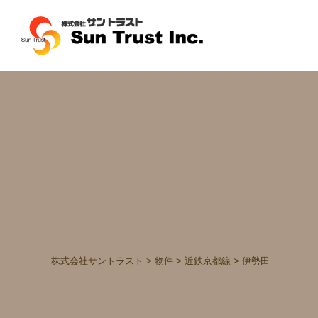
株式会社サントラスト
>
物件
>
近鉄京都線
>
伊勢田