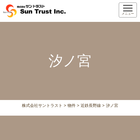
メニュー
汐ノ宮
株式会社サントラスト
>
物件
>
近鉄長野線
>
汐ノ宮