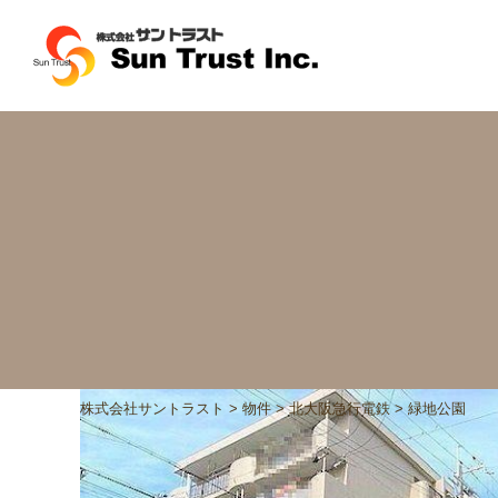
株式会社サントラスト
>
物件
>
北大阪急行電鉄
>
緑地公園