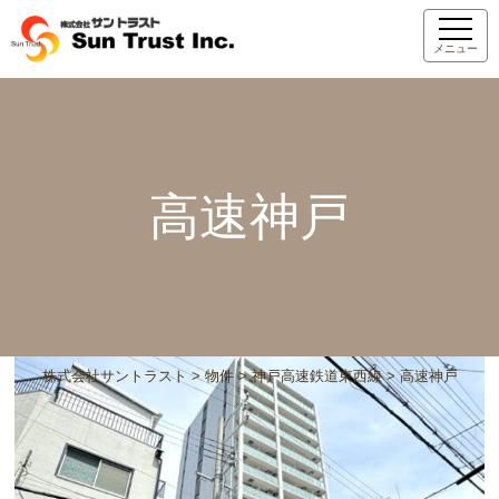
メニュー
高速神戸
株式会社サントラスト
>
物件
>
神戸高速鉄道東西線
>
高速神戸