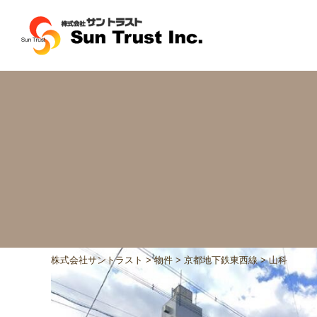
株式会社サントラスト
>
物件
>
京都地下鉄東西線
>
山科