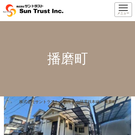
メニュー
播磨町
株式会社サントラスト
>
物件
>
山陽電鉄本線
>
播磨町