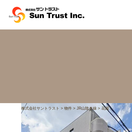
株式会社サントラスト
>
物件
>
JR山陰本線
>
花園