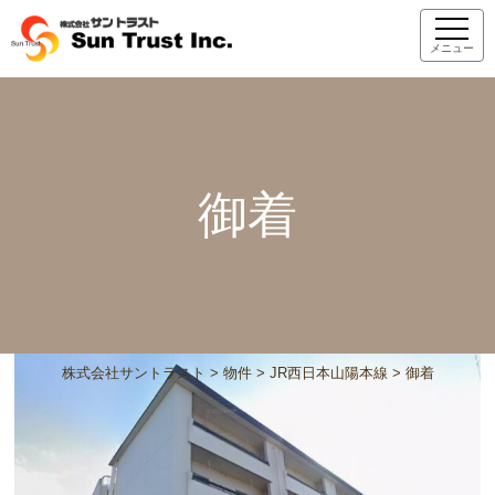
メニュー
御着
株式会社サントラスト
>
物件
>
JR西日本山陽本線
>
御着