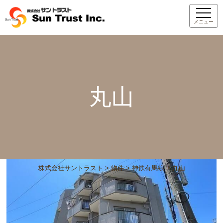
メニュー
丸山
株式会社サントラスト
>
物件
>
神鉄有馬線
>
丸山