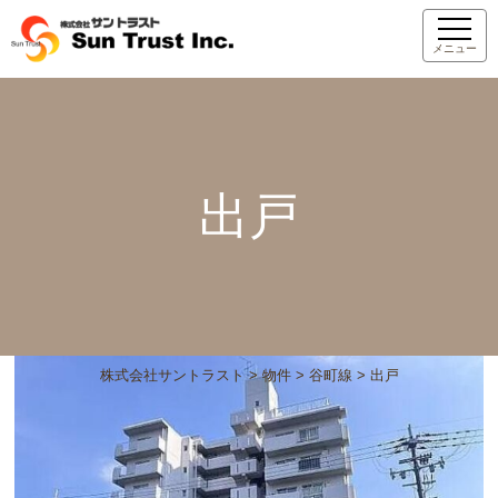
メニュー
出戸
株式会社サントラスト
>
物件
>
谷町線
>
出戸