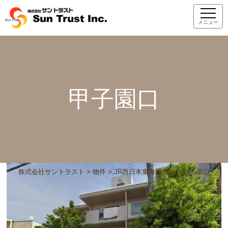
メニュー
甲子園口
株式会社サントラスト
>
物件
>
JR西日本東海道本線
>
甲子園口