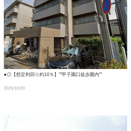
●◎【想定利回り約10％】””甲子園口徒歩圏内””
2025/10/20