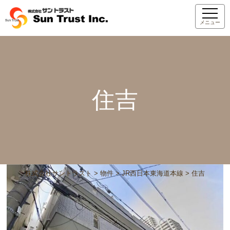
メニュー
住吉
株式会社サントラスト
>
物件
>
JR西日本東海道本線
>
住吉