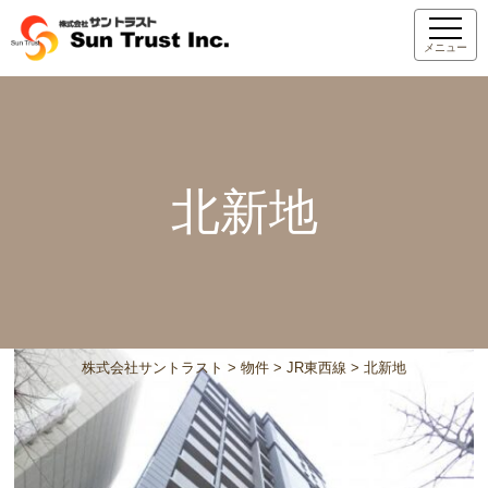
メニュー
北新地
株式会社サントラスト
>
物件
>
JR東西線
>
北新地