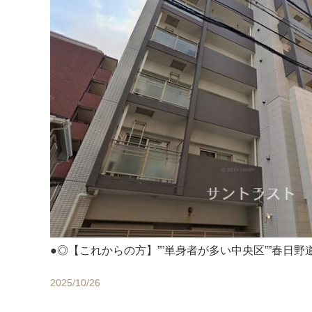
●◎【これからの方】””単身者が多い中央区””春日野
2025/10/26