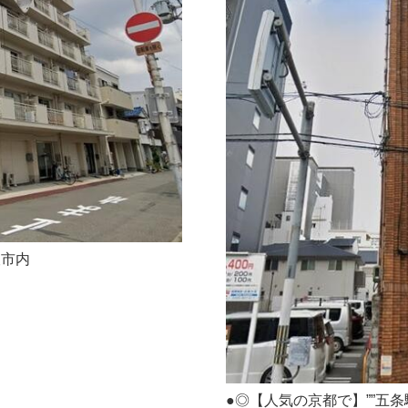
阪市内
●◎【人気の京都で】””五条