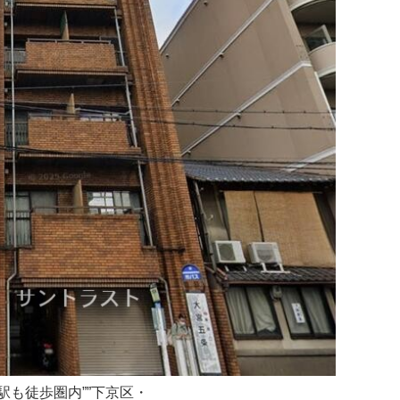
駅も徒歩圏内””下京区・