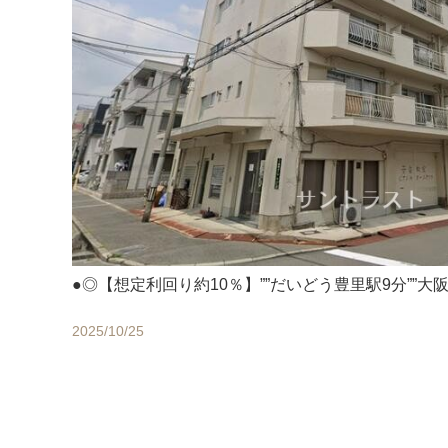
●◎【想定利回り約10％】””だいどう豊里駅9分””大
2025/10/25